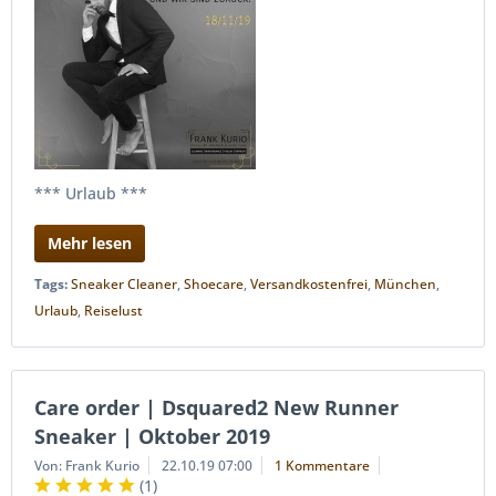
*** Urlaub ***
Mehr lesen
Tags:
Sneaker Cleaner
,
Shoecare
,
Versandkostenfrei
,
München
,
Urlaub
,
Reiselust
Care order | Dsquared2 New Runner
Sneaker | Oktober 2019
Von: Frank Kurio
22.10.19 07:00
1 Kommentare
(
1
)