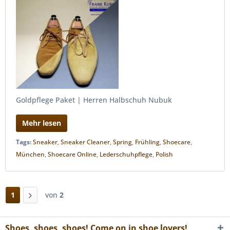
Goldpflege Paket | Herren Halbschuh Nubuk
Mehr lesen
Tags:
Sneaker
,
Sneaker Cleaner
,
Spring
,
Frühling
,
Shoecare
,
München
,
Shoecare Online
,
Lederschuhpflege
,
Polish
1
von
2
Shoes, shoes, shoes! Come on in shoe lovers!