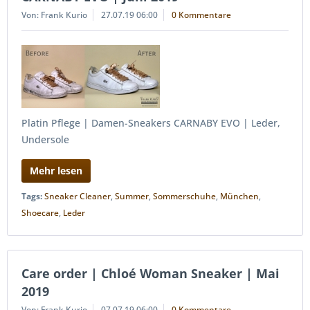
Von: Frank Kurio
27.07.19 06:00
0 Kommentare
Platin Pflege | Damen-Sneakers CARNABY EVO | Leder,
Undersole
Mehr lesen
Tags:
Sneaker Cleaner
,
Summer
,
Sommerschuhe
,
München
,
Shoecare
,
Leder
Care order | Chloé Woman Sneaker | Mai
2019
Von: Frank Kurio
07.07.19 06:00
0 Kommentare