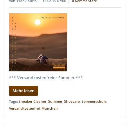
Von: Frank Kurio
12.08.19 07:00
0 Kommentare
*** Versandkostenfreier Sommer ***
Mehr lesen
Tags:
Sneaker Cleaner
,
Summer
,
Shoecare
,
Sommerschuh
,
Versandkostenfrei
,
München